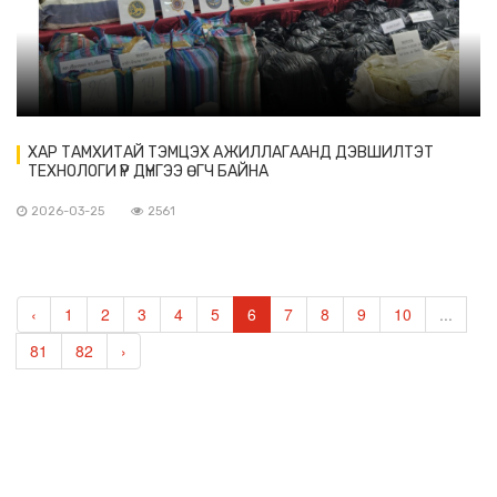
ХАР ТАМХИТАЙ ТЭМЦЭХ АЖИЛЛАГААНД ДЭВШИЛТЭТ
ТЕХНОЛОГИ ҮР ДҮНГЭЭ ӨГЧ БАЙНА
2026-03-25
2561
‹
1
2
3
4
5
6
7
8
9
10
...
81
82
›