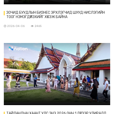
ЗОЧИД БУУДЛЫН БИЗНЕС ЭРХЛЭГЧИД ШУУД НИСЛЭГИЙН
ТООГ НЭМЭГДҮҮЛЭХИЙГ ХҮСЭЖ БАЙНА
2026-04-06
2465
ТАЙЛАНДЫН ХААНТ УЛС ЭНЭ 2026 ОНЫ 1 ДҮГЭЭР УЛИРАЛД