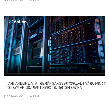
ТАЙЛАНДЫН ДАТА ТӨВИЙН ЗАХ ЗЭЭЛ ХУРДАЦТАЙ ӨСӨЖ, 61
ТЭРБУМ АМ.ДОЛЛАРТ ХҮРЭХ ТӨЛӨВТЭЙ БАЙНА
2026-04-01
2564