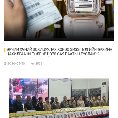
ЭРЧИМ ХҮЧНИЙ ЗОХИЦУУЛАХ ХОРОО ЭМЗЭГ БҮЛГИЙН ӨРХИЙН
ЦАХИЛГААНЫ ТӨЛБӨРТ 878 САЯ БААТЫН ТУСЛАМЖ
ҮЗҮҮЛЭХЭЭР БЭЛТГЭЖ БАЙНА
2026-03-30
2522