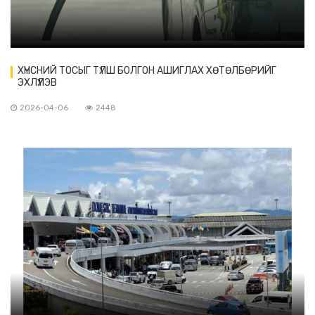
ХҮНСНИЙ ТОСЫГ ТҮЛШ БОЛГОН АШИГЛАХ ХӨТӨЛБӨРИЙГ
ЭХЛҮҮЛЭВ
2026-04-06
2448