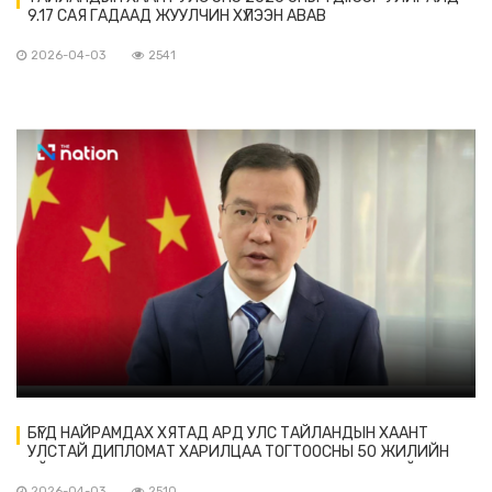
9.17 САЯ ГАДААД ЖУУЛЧИН ХҮЛЭЭН АВАВ
2026-04-03
2541
БҮГД НАЙРАМДАХ ХЯТАД АРД УЛС ТАЙЛАНДЫН ХААНТ
УЛСТАЙ ДИПЛОМАТ ХАРИЛЦАА ТОГТООСНЫ 50 ЖИЛИЙН
ОЙН ХҮРЭЭНД ХАМТЫН АЖИЛЛАГААГАА БЭХЖҮҮЛЭХИЙГ
ЗОРЬЖ БАЙНА
2026-04-03
2510