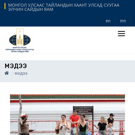
МОНГОЛ УЛСААС ТАЙЛАНДЫН ХААНТ УЛСАД СУУГАА
ЭЛЧИН САЙДЫН ЯАМ
en
mn
МЭДЭЭ
МЭДЭЭ