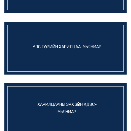
УЛС ТӨРИЙН ХАРИЛЦАА-МЬЯНМАР
ХАРИЛЦААНЫ ЭРХ ЗҮЙН ҮНДЭС-
МЬЯНМАР