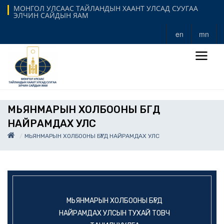
МОНГОЛ УЛСААС ТАЙЛАНДЫН ХААНТ УЛСАД СУУГАА
ЭЛЧИН САЙДЫН ЯАМ
en
mn
МЬЯНМАРЫН ХОЛБООНЫ БҮГД
НАЙРАМДАХ УЛС
МЬЯНМАРЫН ХОЛБООНЫ БҮГД НАЙРАМДАХ УЛС
МЬЯНМАРЫН ХОЛБООНЫ БҮГД
НАЙРАМДАХ УЛСЫН ТУХАЙ ТОВЧ