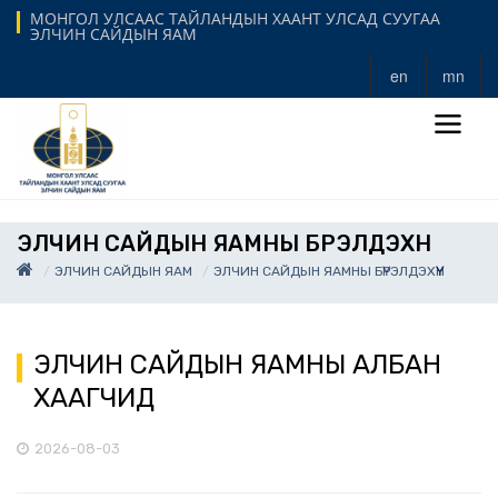
МОНГОЛ УЛСААС ТАЙЛАНДЫН ХААНТ УЛСАД СУУГАА
ЭЛЧИН САЙДЫН ЯАМ
en
mn
ЭЛЧИН САЙДЫН ЯАМНЫ БҮРЭЛДЭХҮҮН
ЭЛЧИН САЙДЫН ЯАМ
ЭЛЧИН САЙДЫН ЯАМНЫ БҮРЭЛДЭХҮҮН
ЭЛЧИН САЙДЫН ЯАМНЫ АЛБАН
ХААГЧИД
2026-08-03