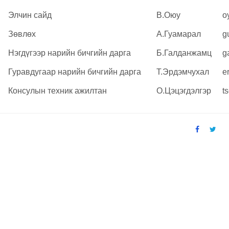
Элчин сайд
В.Оюу
o
Зөвлөх
А.Гуамарал
g
Нэгдүгээр нарийн бичгийн дарга
Б.Галданжамц
g
Гуравдугаар нарийн бичгийн дарга
Т.Эрдэмчухал
e
Консулын техник ажилтан
О.Цэцэгдэлгэр
t