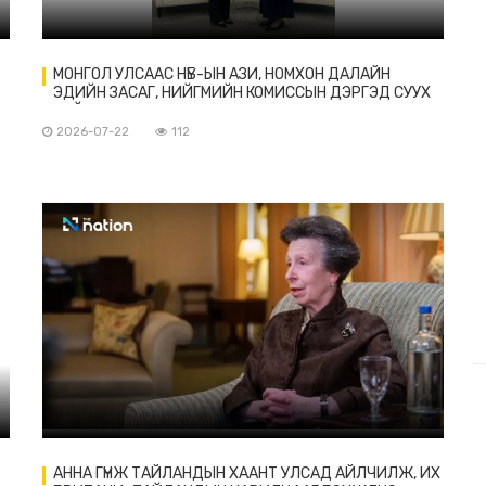
МОНГОЛ УЛСААС НҮБ-ЫН АЗИ, НОМХОН ДАЛАЙН
ЭДИЙН ЗАСАГ, НИЙГМИЙН КОМИССЫН ДЭРГЭД СУУХ
БАЙНГЫН ТӨЛӨӨЛӨГЧ В.ОЮУ ИТГЭМЖЛЭХ
ЗАХИДЛАА ГАРДУУЛАВ
2026-07-22
112
АННА ГҮНЖ ТАЙЛАНДЫН ХААНТ УЛСАД АЙЛЧИЛЖ, ИХ