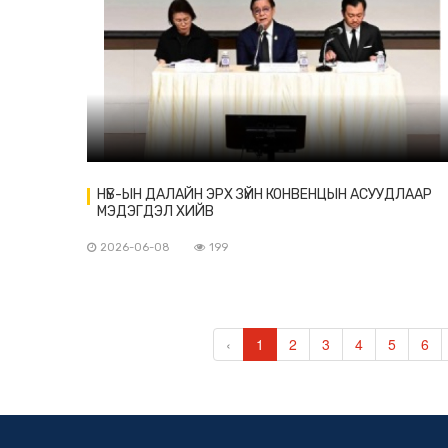
НҮБ-ЫН ДАЛАЙН ЭРХ ЗҮЙН КОНВЕНЦЫН АСУУДЛААР
МЭДЭГДЭЛ ХИЙВ
2026-06-08
199
‹
1
2
3
4
5
6