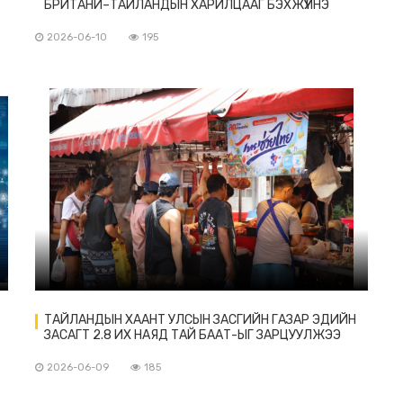
БРИТАНИ–ТАЙЛАНДЫН ХАРИЛЦААГ БЭХЖҮҮЛНЭ
2026-06-10
195
ТАЙЛАНДЫН ХААНТ УЛСЫН ЗАСГИЙН ГАЗАР ЭДИЙН
ЗАСАГТ 2.8 ИХ НАЯД ТАЙ БААТ-ЫГ ЗАРЦУУЛЖЭЭ
2026-06-09
185