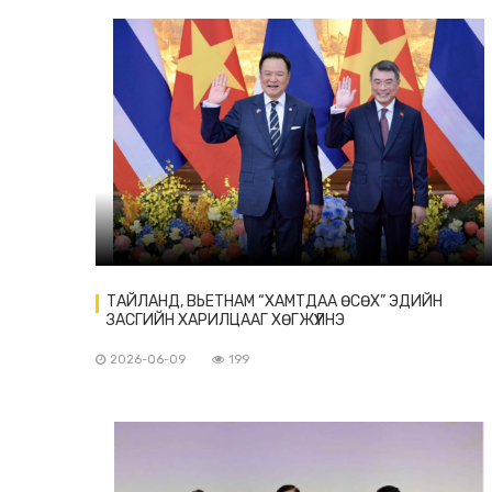
ТАЙЛАНД, ВЬЕТНАМ “ХАМТДАА ӨСӨХ” ЭДИЙН
ЗАСГИЙН ХАРИЛЦААГ ХӨГЖҮҮЛНЭ
2026-06-09
199