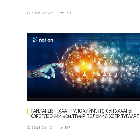
2026-07-08
150
ТАЙЛАНДЫН ХААНТ УЛС ХИЙМЭЛ ОЮУН УХААНЫ
ХЭРЭГЛЭЭНИЙ ӨСӨЛТӨӨР ДЭЛХИЙД ХОЁРДУГААРТ
ЖАГСАВ
2026-06-10
187