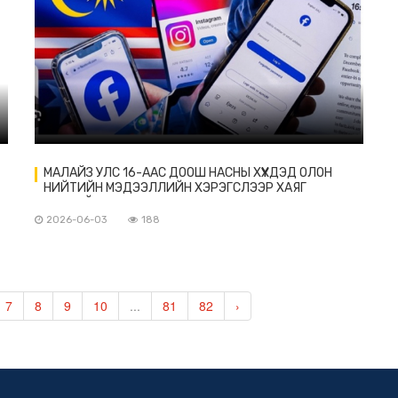
МАЛАЙЗ УЛС 16-ААС ДООШ НАСНЫ ХҮҮХДЭД ОЛОН
НИЙТИЙН МЭДЭЭЛЛИЙН ХЭРЭГСЛЭЭР ХАЯГ
НЭЭХИЙГ ХОРИГЛОЖЭЭ
2026-06-03
188
7
8
9
10
...
81
82
›