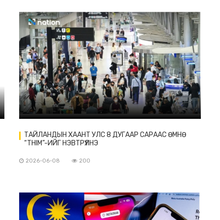
ТАЙЛАНДЫН ХААНТ УЛС 8 ДУГААР САРААС ӨМНӨ
“THIM”-ИЙГ НЭВТРҮҮЛНЭ
2026-06-08
200