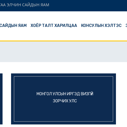
ГАА ЭЛЧИН САЙДЫН ЯАМ
 САЙДЫН ЯАМ
ХОЁР ТАЛТ ХАРИЛЦАА
КОНСУЛЫН ХЭЛТЭС
МОНГОЛ УЛСЫН ИРГЭД ВИЗГҮЙ
ЗОРЧИХ УЛС