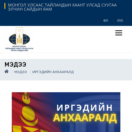
МОНГОЛ УЛСААС ТАЙЛАНДЫН ХААНТ УЛСАД СУУГАА
ЭЛЧИН САЙДЫН ЯАМ
en
mn
МЭДЭЭ
МЭДЭЭ
ИРГЭДИЙН АНХААРАЛД