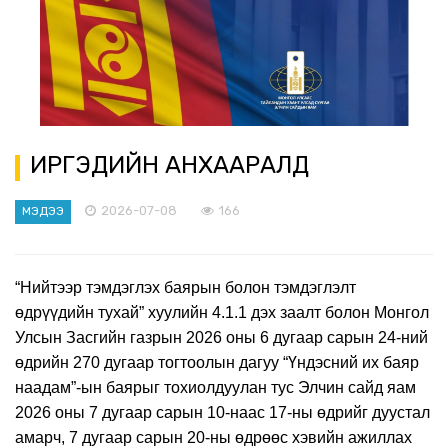
ИРГЭДИЙН АНХААРАЛД
2026-07-08
166
МЭДЭЭ
“Нийтээр тэмдэглэх баярын болон тэмдэглэлт
өдрүүдийн тухай” хуулийн 4.1.1 дэх заалт болон Монгол
Улсын Засгийн газрын 2026 оны 6 дугаар сарын 24-ний
өдрийн 270 дугаар тогтоолын дагуу “Үндэсний их баяр
наадам”-ын баярыг тохиолдуулан тус Элчин сайд яам
2026 оны 7 дугаар сарын 10-наас 17-ны өдрийг дуустал
амарч, 7 дугаар сарын 20-ны өдрөөс хэвийн ажиллах