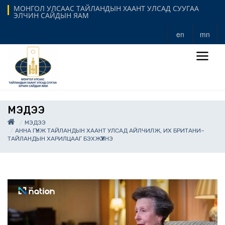
МОНГОЛ УЛСААС ТАЙЛАНДЫН ХААНТ УЛСАД СУУГАА
ЭЛЧИН САЙДЫН ЯАМ
en
mn
МЭДЭЭ
МЭДЭЭ
АННА ГҮНЖ ТАЙЛАНДЫН ХААНТ УЛСАД АЙЛЧИЛЖ, ИХ БРИТАНИ–
ТАЙЛАНДЫН ХАРИЛЦААГ БЭХЖҮҮЛНЭ