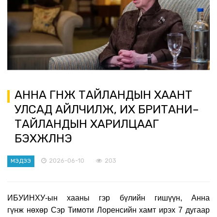
АННА ГҮНЖ ТАЙЛАНДЫН ХААНТ
УЛСАД АЙЛЧИЛЖ, ИХ БРИТАНИ–
ТАЙЛАНДЫН ХАРИЛЦААГ
БЭХЖҮҮЛНЭ
2026-06-10
203
МЭДЭЭ
ИБУИНХУ-ын хааны гэр бүлийн гишүүн, Анна
гүнж нөхөр Сэр Тимоти Лоренсийн хамт ирэх 7 дугаар