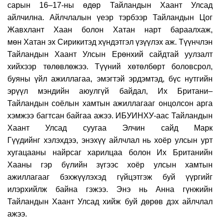
сарын 16–17-ны өдөр Тайландын Хаант Улсад
айлчилна. Айлчлалын үеэр тэрбээр Тайландын Цог
Жавхлант Хаан болон Хатан нарт бараалхаж,
мөн Хатан эх Сирикитэд хүндэтгэл үзүүлэх аж. Түүнчлэн
Тайландын Хаант Улсын Ерөнхий сайдтай уулзалт
хийхээр төлөвлөжээ. Түүний хөтөлбөрт боловсрол,
буяны үйл ажиллагаа, эмэгтэй эрдэмтэд, бүс нутгийн
эрүүл мэндийн аюулгүй байдал, Их Британи–
Тайландын соёлын хамтын ажиллагааг онцолсон арга
хэмжээ багтсан байгаа ажээ. ИБУИНХУ-аас Тайландын
Хаант Улсад суугаа Элчин сайд Марк
Гүүдийнг хэлэхдээ, энэхүү айлчлал нь хоёр улсын урт
хугацааны найрсаг харилцаа болон Их Британийн
Хааны гэр бүлийн зүгээс хоёр улсын хамтын
ажиллагааг бэхжүүлэхэд гүйцэтгэж буй үүргийг
илэрхийлж байна гэжээ. Энэ нь Анна гүнжийн
Тайландын Хаант Улсад хийж буй дөрөв дэх айлчлал
ажээ.