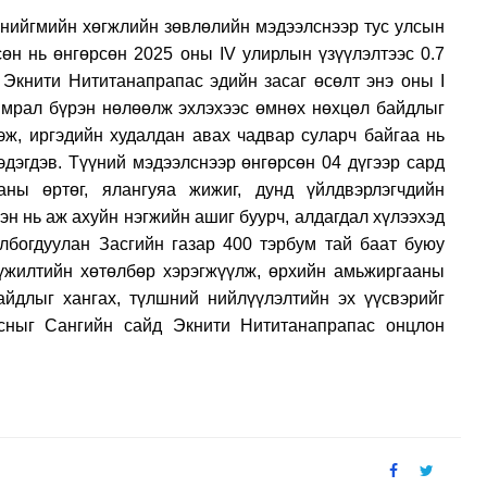
 нийгмийн хөгжлийн зөвлөлийн мэдээлснээр тус улсын
ссөн нь өнгөрсөн 2025 оны
IV улирлын үзүүлэлтээс 0.7
Экнити Нититанапрапас эдийн засаг өсөлт
энэ оны I
хямрал бүрэн нөлөөлж эхлэхээс өмнөх нөхцөл байдлыг
эж, иргэдийн худалдан авах чадвар суларч байгаа нь
эдэгдэв. Түүний мэдээлснээр өнгөрсөн 04 дүгээр сард
ны өртөг, ялангуяа жижиг, дунд үйлдвэрлэгчдийн
н нь аж ахуйн нэгжийн ашиг буурч, алдагдал хүлээхэд
лбогдуулан Засгийн газар 400 тэрбум тай баат буюу
үжилтийн хөтөлбөр хэрэгжүүлж, өрхийн амьжиргааны
айдлыг хангах, түлшний нийлүүлэлтийн эх үүсвэрийг
лсныг Сангийн сайд Экнити Нититанапрапас онцлон