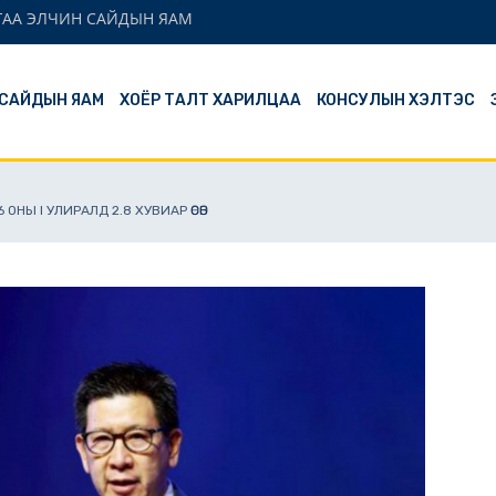
ГАА ЭЛЧИН САЙДЫН ЯАМ
 САЙДЫН ЯАМ
ХОЁР ТАЛТ ХАРИЛЦАА
КОНСУЛЫН ХЭЛТЭС
НЫ I УЛИРАЛД 2.8 ХУВИАР ӨСӨВ