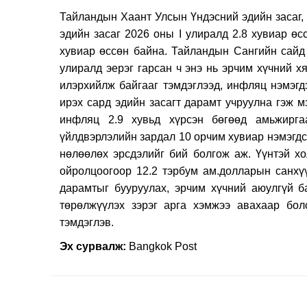
Тайландын Хаант Улсын Үндэсний эдийн засаг,
эдийн засаг 2026 оны I улиралд 2.8 хувиар ө
хувиар өссөн байна. Тайландын
Сангийн сайд 
улиралд
эерэг гарсан ч энэ нь эрчим хүчний 
илэрхийлж байгааг тэмдэглээд, инфляц нэмэгд
ирэх сард эдийн засагт дарамт учруулна гэж м
инфляц 2.9 хувьд хүрсэн бөгөөд амьжиргаа
үйлдвэрлэлийн зардал 10 орчим хувиар нэмэгдсэ
нөлөөлөх эрсдэлийг бий болгож аж. Үүнтэй хо
ойролцоогоор 12.2 тэрбум ам.долларын санхү
дарамтыг бууруулах, эрчим хүчний аюулгүй б
төрөлжүүлэх зэрэг арга хэмжээ авахаар бо
тэмдэглэв.
Эх сурвалж:
Bangkok Post