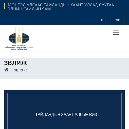
МОНГОЛ УЛСААС ТАЙЛАНДЫН ХААНТ УЛСАД СУУГАА
ЭЛЧИН САЙДЫН ЯАМ
en
mn
ЗӨВЛӨМЖ
ЗӨВЛӨМЖ
ТАЙЛАНДЫН ХААНТ УЛСЫН ВИЗ