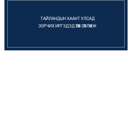
ТАЙЛАНДЫН ХААНТ УЛСАД
ЗОРЧИХ ИРГЭДЭД ӨГӨХ ЗӨВЛӨМЖ