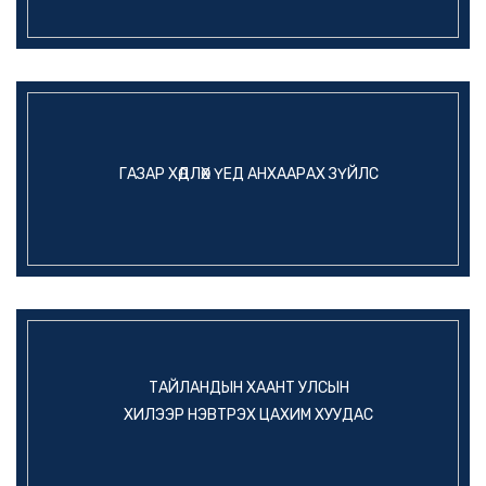
ГАЗАР ХӨДЛӨХ ҮЕД АНХААРАХ ЗҮЙЛС
ТАЙЛАНДЫН ХААНТ УЛСЫН
ХИЛЭЭР НЭВТРЭХ ЦАХИМ ХУУДАС