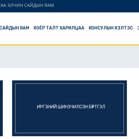
ГАА ЭЛЧИН САЙДЫН ЯАМ
 САЙДЫН ЯАМ
ХОЁР ТАЛТ ХАРИЛЦАА
КОНСУЛЫН ХЭЛТЭС
ИРГЭНИЙ ШИНЭЧИЛСЭН БҮРТГЭЛ