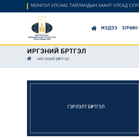
МОНГОЛ УЛСААС ТАЙЛАНДЫН ХААНТ УЛСАД СУУ
МЭДЭЭ
ЭЛЧИН
ИРГЭНИЙ БҮРТГЭЛ
ИРГЭНИЙ БҮРТГЭЛ
ГЭРЛЭЛТ БҮРТГЭЛ