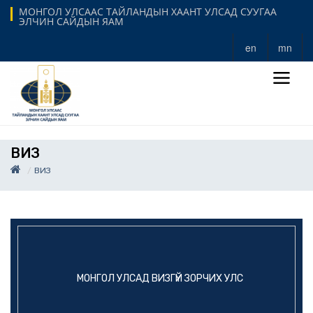
МОНГОЛ УЛСААС ТАЙЛАНДЫН ХААНТ УЛСАД СУУГАА
ЭЛЧИН САЙДЫН ЯАМ
en
mn
ВИЗ
ВИЗ
МОНГОЛ УЛСАД ВИЗГҮЙ ЗОРЧИХ УЛС