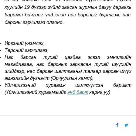
хуулийн 19 дүгээр зүйлд заасан журмын дагуу дараах
ь
баримт бичгийг үндэслэн нас барсныг бүртгэж, нас
барсны гэрчилгээ олгоно.
Иргэний үнэмлэх
,
Төрсний гэрчилгээ
,
Нас барсан тухай цагдаа эсвэл эмнэлгийн
магадлагаа, нас барсныг зарласан тухай шүүхийн
шийдвэр, нас барсан шалтгааны талаар гарсан шүүх
эмнэлгийн дүгнэлт (Орчуулг
ын хамт
)
,
Үйлчилгээний хураамж шилжүүлсэн барим
т
(Үйлчилгээний хураамжийг
энд дарж
харна уу)