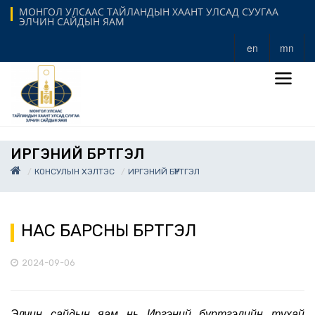
МОНГОЛ УЛСААС ТАЙЛАНДЫН ХААНТ УЛСАД СУУГАА
ЭЛЧИН САЙДЫН ЯАМ
en
mn
ИРГЭНИЙ БҮРТГЭЛ
КОНСУЛЫН ХЭЛТЭС
ИРГЭНИЙ БҮРТГЭЛ
НАС БАРСНЫ БҮРТГЭЛ
2024-09-06
Элчин сайдын яам нь Иргэний бүртгэлийн тухай