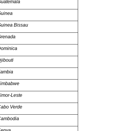
uatemala
uinea
uinea Bissau
renada
ominica
jibouti
ambia
Zimbabwe
imor-Leste
abo Verde
Cambodia
Kenya