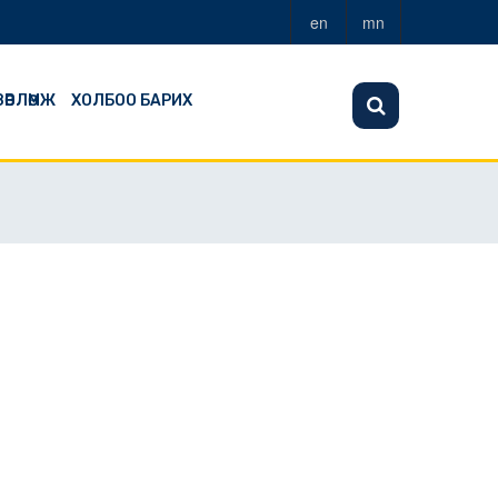
en
mn
ЗӨВЛӨМЖ
ХОЛБОО БАРИХ