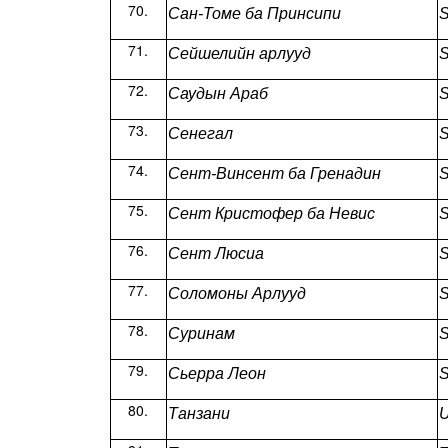
Сан-Томе ба Принсипи
S
Сейшелийн арлууд
S
Саудын Араб
S
Сенегал
S
Сент-Винсент ба Гренадин
S
Сент Кристофер ба Невис
S
Сент Люсиа
S
Соломоны Арлууд
S
Суринам
S
Сьерра Леон
S
Танзани
U