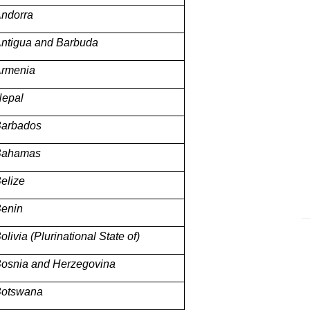
ndorra
ntigua and Barbuda
rmenia
epal
arbados
Bahamas
elize
enin
olivia (Plurinational State of)
osnia and Herzegovina
otswana