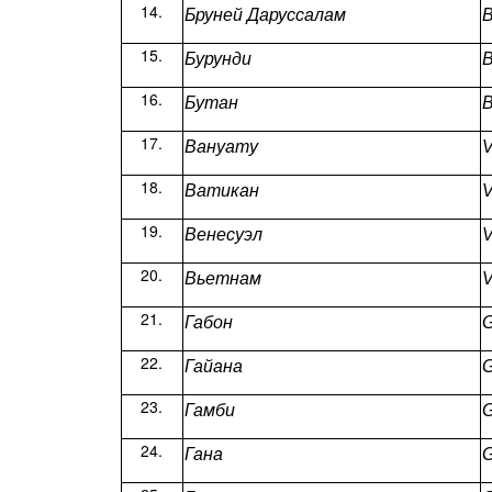
Бруней Даруссалам
B
Бурунди
B
Бутан
B
Вануату
V
Ватикан
V
Венесуэл
V
Вьетнам
V
Габон
Гайана
Гамби
G
Гана