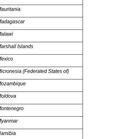
auritania
adagascar
alawi
arshall Islands
exico
icronesia (Federated States of)
Mozambique
oldova
ontenegro
Myanmar
amibia