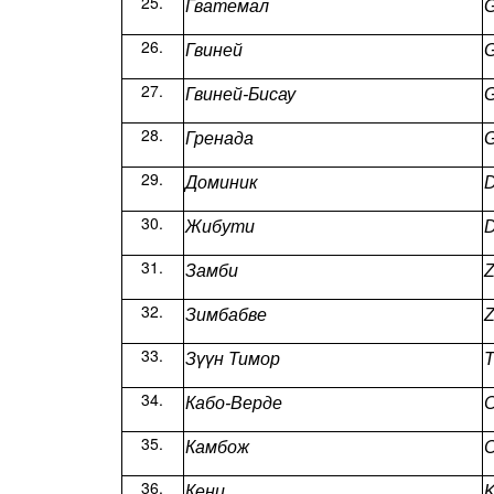
Гватемал
G
Гвиней
G
Гвиней-Бисау
G
Гренада
G
Доминик
D
Жибути
D
Замби
Z
Зимбабве
Зүүн Тимор
T
Кабо-Верде
C
Камбож
Кени