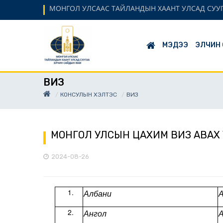
МОНГОЛ УЛСААС ТАЙЛАНДЫН ХААНТ УЛСАД СУУ
МЭДЭЭ
ЭЛЧИН
ВИЗ
КОНСУЛЫН ХЭЛТЭС
ВИЗ
МОНГОЛ УЛСЫН ЦАХИМ ВИЗ АВАХ
2024-08-26
Aлбани
A
Ангол
A