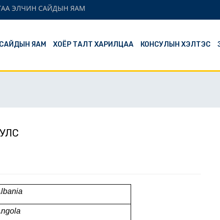
ГАА ЭЛЧИН САЙДЫН ЯАМ
 САЙДЫН ЯАМ
ХОЁР ТАЛТ ХАРИЛЦАА
КОНСУЛЫН ХЭЛТЭС
 УЛС
lbania
ngola