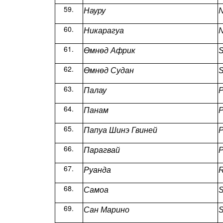
Науру
N
Никарагуа
N
Өмнөд Африк
S
Өмнөд Судан
S
Палау
P
Панам
Папуа Шинэ Гвиней
P
Парагвай
P
Руанда
Самоа
Сан Марино
S