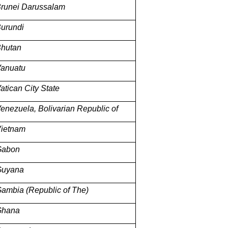
runei Darussalam
urundi
hutan
anuatu
atican City State
enezuela, Bolivarian Republic of
ietnam
Gabon
Guyana
ambia (Republic of The)
Ghana