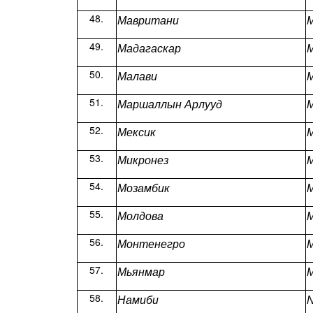
Мавритани
M
Мадагаскар
M
Малави
M
Маршаллын Арлууд
M
Мексик
M
Микронез
M
Мозамбик
Молдова
M
Монтенегро
M
Мьянмар
Намиби
N