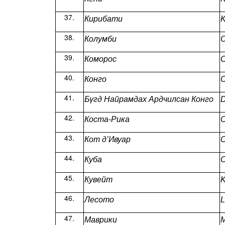
Кирибати
K
Колумби
C
Коморос
Конго
Бүгд Найрамдах Ардчилсан Конго
D
Коста-Рика
C
Кот д’Ивуар
C
Куба
Кувейт
K
Лесото
L
Маврики
M