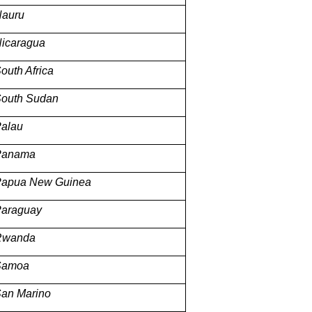
auru
icaragua
outh Africa
outh Sudan
alau
Panama
apua New Guinea
araguay
Rwanda
Samoa
an Marino