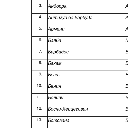
Андорра
A
Антигуа ба Барбуда
A
Армени
A
Балба
N
Барбадос
B
Бахам
Белиз
B
Бенин
B
Боливи
B
Босни-Херцеговин
B
Ботсвана
B