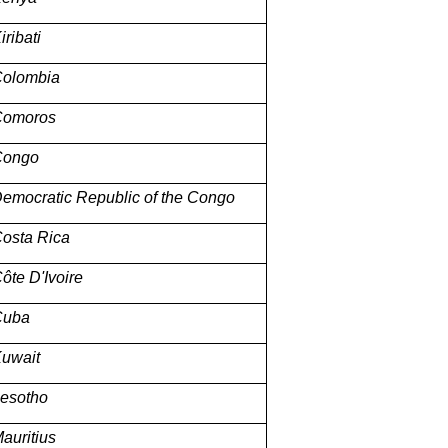
iribati
olombia
Comoros
Congo
emocratic Republic of the Congo
osta Rica
ôte D'Ivoire
Cuba
uwait
esotho
auritius