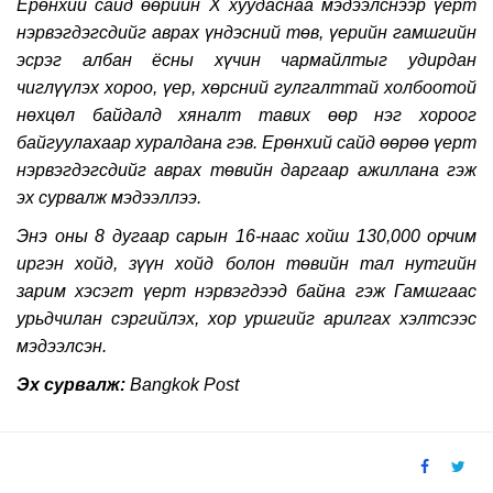
Ерөнхий сайд өөрийн X хуудаснаа мэдээлснээр үерт
нэрвэгдэгсдийг аврах үндэсний төв, үерийн гамшгийн
эсрэг албан ёсны хүчин чармайлтыг удирдан
чиглүүлэх хороо, үер,
хөрсний гулгалттай холбоотой
нөхцөл байдалд хяналт тавих өөр нэг хороог
байгуулахаар хуралдана гэв. Ерөнхий сайд өөрөө үерт
нэрвэгдэгсдийг аврах төвийн даргаар ажиллана гэж
эх сурвалж мэдээллээ.
Энэ оны 8 дугаар сарын 16-наас хойш 130,000 орчим
иргэн хойд, зүүн хойд болон төвийн тал нутгийн
зарим хэсэгт үерт нэрвэгдээд байна гэж Гамшгаас
урьдчилан сэргийлэх, хор уршгийг арилгах хэлтсээс
мэдээлсэн.
Эх сурвалж:
Bangkok Post