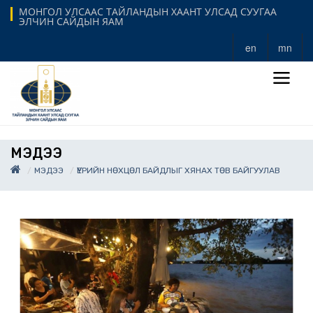
МОНГОЛ УЛСААС ТАЙЛАНДЫН ХААНТ УЛСАД СУУГАА
ЭЛЧИН САЙДЫН ЯАМ
en
mn
МЭДЭЭ
МЭДЭЭ
ҮЕРИЙН НӨХЦӨЛ БАЙДЛЫГ ХЯНАХ ТӨВ БАЙГУУЛАВ