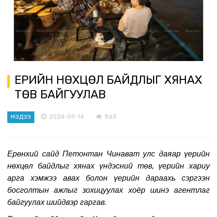
ҮЕРИЙН НӨХЦӨЛ БАЙДЛЫГ ХЯНАХ
ТӨВ БАЙГУУЛАВ
2024-09-16
865
МЭДЭЭ
Ерөнхий сайд Петонтан Чинават улс даяар үерийн
нөхцөл байдлыг хянах үндэсний төв, үерийн хариу
арга хэмжээ авах болон үерийн дараахь сэргээн
босголтын ажлыг зохицуулах хоёр шинэ агентлаг
байгуулах шийдвэр гаргав.